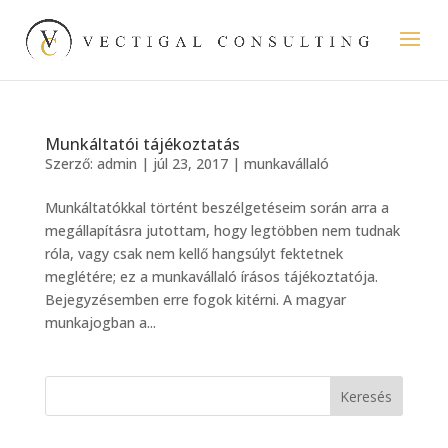
Munkáltatói tájékoztatás
Szerző:
admin
|
júl 23, 2017
|
munkavállaló
Munkáltatókkal történt beszélgetéseim során arra a
megállapításra jutottam, hogy legtöbben nem tudnak
róla, vagy csak nem kellő hangsúlyt fektetnek
meglétére; ez a munkavállaló írásos tájékoztatója.
Bejegyzésemben erre fogok kitérni. A magyar
munkajogban a...
Keresés