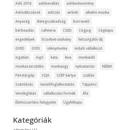
Adó 2018
adóbevallás
adókedvezmény
Adóváltozások
adózás
airbnb
alkalmi munka
Anyaság
Betegszabadság
borravaló
bérbeadás
cafeteria
CSED
Cégjog
Cégkapu
engedélyek
Erzsébet-utalvány
felszolgálói díj
GYED
GYES
idénymunka
induló vállalkozó
ingatlan
ingó
kata
kiva
munkaidő
munkaszerződés
munkaügy
nyitvatartás
NÉBIH
Pénztárgép
SZJA
SZÉP kártya
szállás
Számlázás
tanulófoglalkoztatás
Táppénz
Vendéglátás
vállalkozási formák
Áfa
Élelmiszerlánc felügyelet
Ügyfélkapu
Kategóriák
adomány
(1)