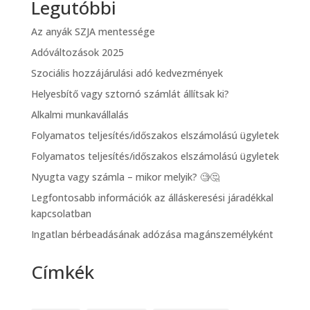
Legutóbbi
Az anyák SZJA mentessége
Adóváltozások 2025
Szociális hozzájárulási adó kedvezmények
Helyesbítő vagy sztornó számlát állítsak ki?
Alkalmi munkavállalás
Folyamatos teljesítés/időszakos elszámolású ügyletek
Folyamatos teljesítés/időszakos elszámolású ügyletek
Nyugta vagy számla – mikor melyik? 🧐🤔
Legfontosabb információk az álláskeresési járadékkal
kapcsolatban
Ingatlan bérbeadásának adózása magánszemélyként
Címkék