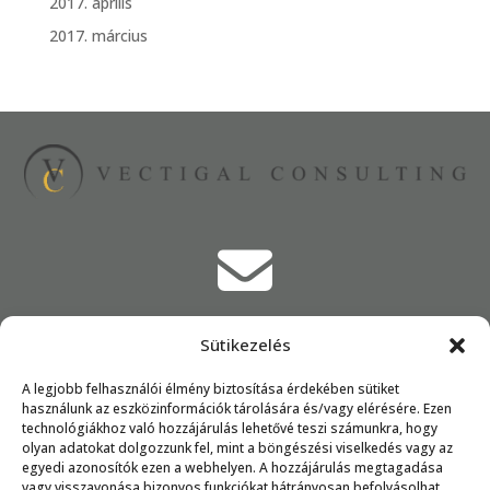
2017. április
2017. március

hanczeszter@vectigalconsulting.hu
Sütikezelés

A legjobb felhasználói élmény biztosítása érdekében sütiket
használunk az eszközinformációk tárolására és/vagy elérésére. Ezen
technológiákhoz való hozzájárulás lehetővé teszi számunkra, hogy
olyan adatokat dolgozzunk fel, mint a böngészési viselkedés vagy az
+36 20 828 9194
egyedi azonosítók ezen a webhelyen. A hozzájárulás megtagadása
vagy visszavonása bizonyos funkciókat hátrányosan befolyásolhat.